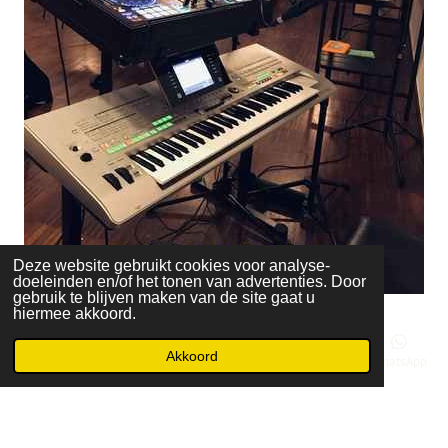
Deze website gebruikt cookies voor analyse-
doeleinden en/of het tonen van advertenties. Door
gebruik te blijven maken van de site gaat u
© 2018 - 2026 Frit2Go
hiermee akkoord.
Akkoord
E-mailadres
Telefoonnummer
Kaart
Facebook
WhatsApp