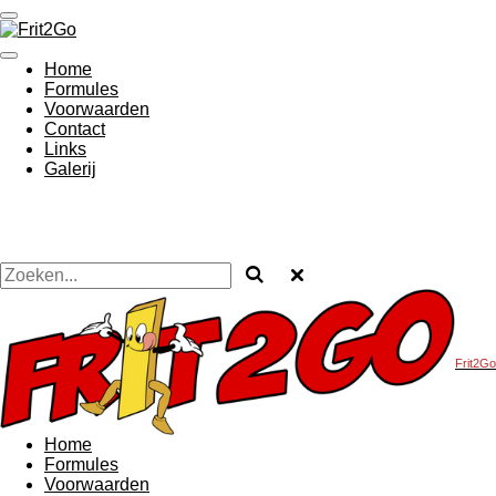
Ga
direct
naar
Home
de
Formules
hoofdinhoud
Voorwaarden
Contact
Links
Galerij
Frit2Go
Home
Formules
Voorwaarden